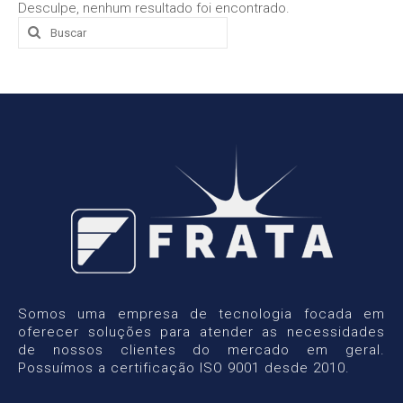
Desculpe, nenhum resultado foi encontrado.
Buscar
Soluções para Medição e Qualidade
por:
de Energia
Portfólio
Serviços
Segmentos
Conteúdos
Normas Técnicas
Atendimento
Central de Atendimento
Somos uma empresa de tecnologia focada em
Orçamento
oferecer soluções para atender as necessidades
de nossos clientes do mercado em geral.
Falar via WhatsApp
Possuímos a certificação ISO 9001 desde 2010.
Trabalhe Conosco