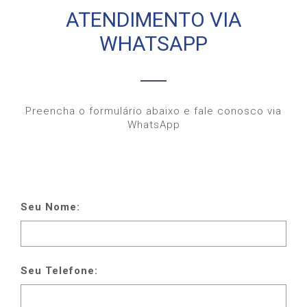
ATENDIMENTO VIA
Soluções para Medição e Qualidade
de Energia
WHATSAPP
Portfólio
Serviços
Preencha o formulário abaixo e fale conosco via
Segmentos
WhatsApp
Conteúdos
Normas Técnicas
Atendimento
Seu Nome:
Central de Atendimento
Orçamento
Seu Telefone:
Falar via WhatsApp
Trabalhe Conosco